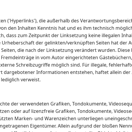
en ('Hyperlinks'), die außerhalb des Verantwortungsbereic
or von den Inhalten Kenntnis hat und es ihm technisch mögl
ich, dass zum Zeitpunkt der Linksetzung keine illegalen Inh
e Urheberschaft der gelinkten/verknüpften Seiten hat der Aut
 Seiten, die nach der Linksetzung verändert wurden. Diese F
Fremdeinträge in vom Autor eingerichteten Gästebüchern, D
erne Schreibzugriffe möglich sind. Für illegale, fehlerhaf
 dargebotener Informationen entstehen, haftet allein der A
lediglich verweist.
rrechte der verwendeten Grafiken, Tondokumente, Videosequ
en oder auf lizenzfreie Grafiken, Tondokumente, Videoseq
ützten Marken- und Warenzeichen unterliegen uneingeschr
ingetragenen Eigentümer. Allein aufgrund der bloßen Nennu