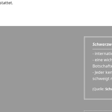
tattet.
Schwarzwä
- internat
- eine wic
Botschaft
- Jeder ken
schweigt 
(Quelle:
Sch