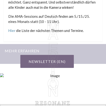
möchtet. Ganz entspannt. Und selbstverständlich dürfen
alle Kinder auch mal in die Kamera winken!
A
Die AMA-Sessions auf Deutsch finden am 5./15./25.
M
eines Monats statt (10 - 11 Uhr).
A
Hier
die Liste der nächsten Themen und Termine.
E
D
MEHR ERFAHREN
I
NEWSLETTER (EN)
T
I
O
N
RESONANZ